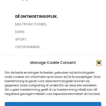
DÉ ONTMOETINGSPLEK.
MULTIFUNCTIONEEL.
DANS.
SPORT.
ONTSPANNING.
Manage Cookie Consent
MENU
Om de beste ervaringen te bieden, gebruiken wij technologieën
ONZE ZALEN.
zoals cookies om informatie op te slaan en/of te raadplegen. Door
AGENDA.
toestemming te geven voor deze technologieën kunnen wij
gegevens zoals surfgedrag of unieke ID's op deze site verwerken.
OVER ONS.
Als u geen toestemming geeft of uw toestemming intrekt, kan dit
negatieve gevolgen hebben voor bepaalde kenmerken en functies.
CONTACT.