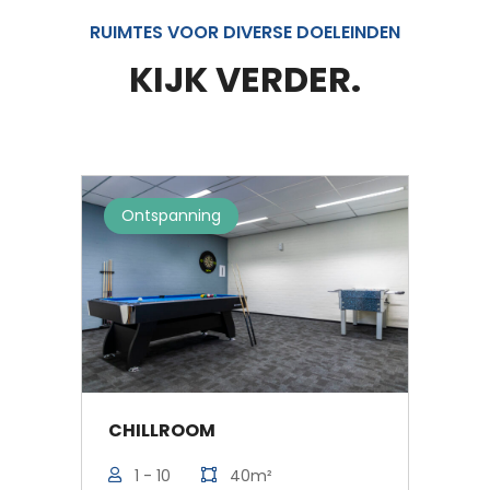
RUIMTES VOOR DIVERSE DOELEINDEN
KIJK VERDER.
Ontspanning
Mu
CHILLROOM
BE
1 - 10
40m²