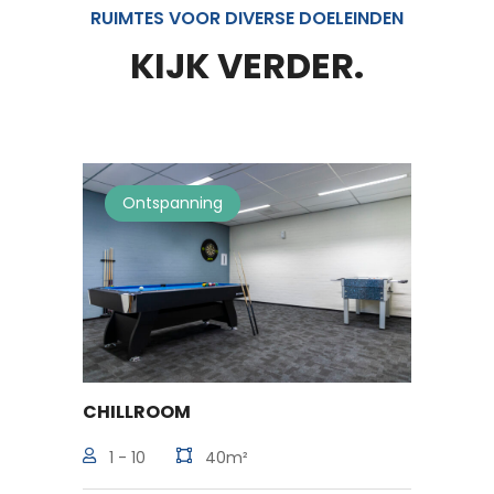
RUIMTES VOOR DIVERSE DOELEINDEN
KIJK VERDER.
Ontspanning
Mu
CHILLROOM
BEEM
1 - 10
40m²
10 -