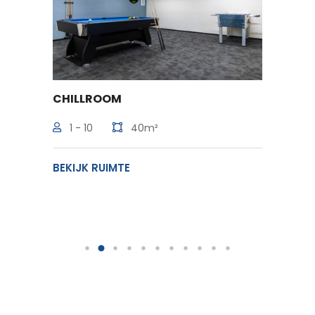
CHILLROOM
BEEM
1 - 10
40m²
10 -
BEKIJK RUIMTE
BEKIJK