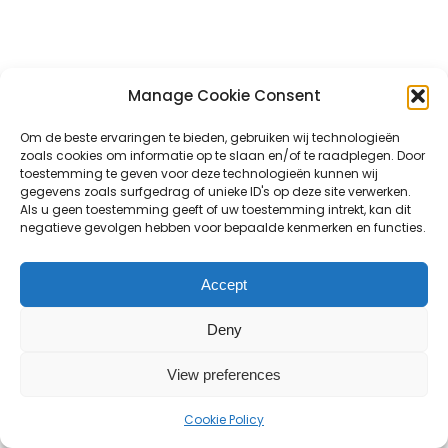
Manage Cookie Consent
Om de beste ervaringen te bieden, gebruiken wij technologieën
DE GROTE BEEMD.
zoals cookies om informatie op te slaan en/of te raadplegen. Door
De Grote Beemd is een M.F.A. (Multi
toestemming te geven voor deze technologieën kunnen wij
gegevens zoals surfgedrag of unieke ID's op deze site verwerken.
Functionele Accommodatie) in de wijk
Als u geen toestemming geeft of uw toestemming intrekt, kan dit
Reeshof te Tilburg. In de accommodatie
negatieve gevolgen hebben voor bepaalde kenmerken en functies.
zijn reeds vele organisaties gehuisvest;
Drie verschillende basisscholen,
Accept
Kinderstad, GGD Logopedie, Psychologie,
en nog diverse andere organisaties.
Deny
info@grotebeemd.nl
View preferences
Cookie Policy
DÉ ONTMOETINGSPLEK.