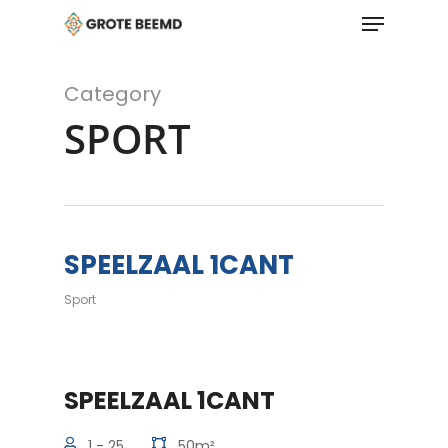
Menu
Skip
to
main
content
Category
SPORT
SPEELZAAL 1CANT
Sport
SPEELZAAL 1CANT
1 - 25
50m²