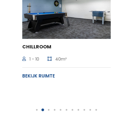
CHILLROOM
BEEM
1 - 10
40m²
10 -
BEKIJK RUIMTE
BEKIJK