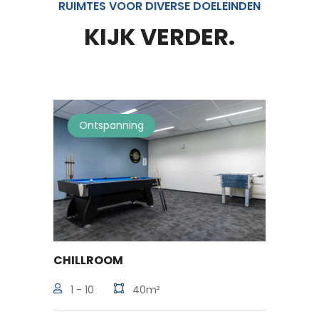
RUIMTES VOOR DIVERSE DOELEINDEN
KIJK VERDER.
Ontspanning
Mu
CHILLROOM
BEEM
1 - 10
40m²
10 -