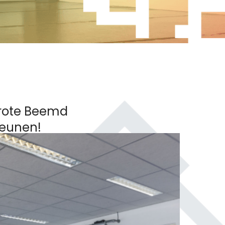
Grote Beemd
teunen!