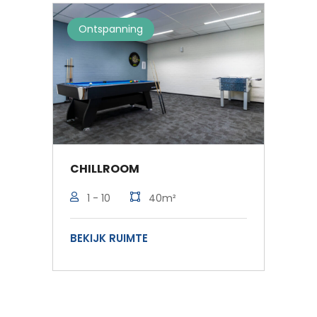
Ontspanning
Mu
CHILLROOM
BE
1 - 10
40m²
BEKIJK RUIMTE
BEK