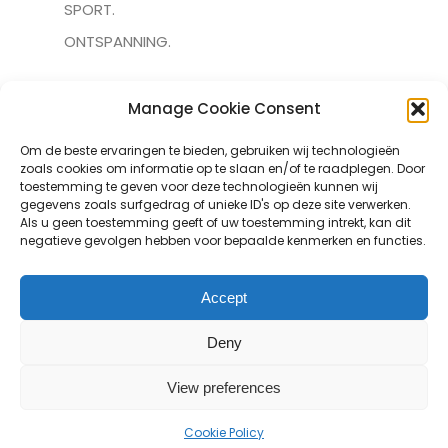
SPORT.
ONTSPANNING.
Manage Cookie Consent
MENU
Om de beste ervaringen te bieden, gebruiken wij technologieën
ONZE ZALEN.
zoals cookies om informatie op te slaan en/of te raadplegen. Door
AGENDA.
toestemming te geven voor deze technologieën kunnen wij
gegevens zoals surfgedrag of unieke ID's op deze site verwerken.
OVER ONS.
Als u geen toestemming geeft of uw toestemming intrekt, kan dit
negatieve gevolgen hebben voor bepaalde kenmerken en functies.
CONTACT.
Accept
Deny
Copyright © 2022 De Grote Beemd
View preferences
Cookie Policy
Cookie Policy